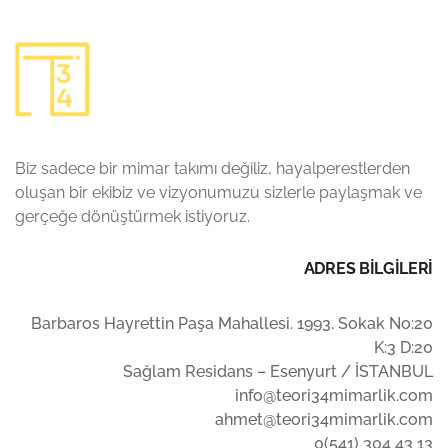
Biz sadece bir mimar takımı değiliz, hayalperestlerden
oluşan bir ekibiz ve vizyonumuzu sizlerle paylaşmak ve
gerçeğe dönüştürmek istiyoruz.
ADRES BİLGİLERİ
Barbaros Hayrettin Paşa Mahallesi. 1993. Sokak No:20
K:3 D:20
Sağlam Residans – Esenyurt / İSTANBUL
info@teori34mimarlik.com
ahmet@teori34mimarlik.com
0(541) 304 43 13