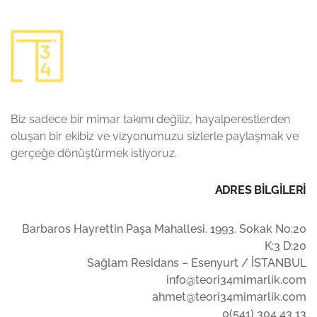
Biz sadece bir mimar takımı değiliz, hayalperestlerden
oluşan bir ekibiz ve vizyonumuzu sizlerle paylaşmak ve
gerçeğe dönüştürmek istiyoruz.
ADRES BİLGİLERİ
Barbaros Hayrettin Paşa Mahallesi. 1993. Sokak No:20
K:3 D:20
Sağlam Residans – Esenyurt / İSTANBUL
info@teori34mimarlik.com
ahmet@teori34mimarlik.com
0(541) 304 43 13