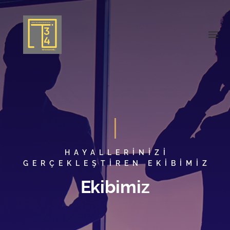
HAYALLERİNİZİ
GERÇEKLEŞTİREN EKİBİMİZ
Ekibimiz