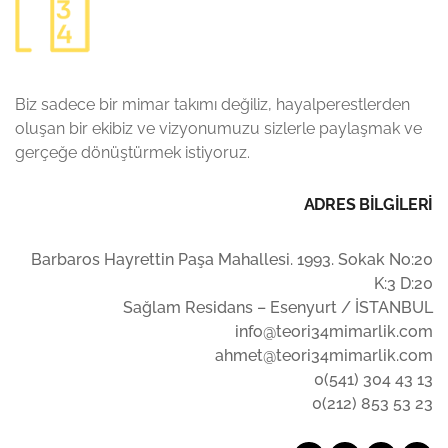
Biz sadece bir mimar takımı değiliz, hayalperestlerden
oluşan bir ekibiz ve vizyonumuzu sizlerle paylaşmak ve
gerçeğe dönüştürmek istiyoruz.
ADRES BİLGİLERİ
Barbaros Hayrettin Paşa Mahallesi. 1993. Sokak No:20
K:3 D:20
Sağlam Residans – Esenyurt / İSTANBUL
info@teori34mimarlik.com
ahmet@teori34mimarlik.com
0(541) 304 43 13
0(212) 853 53 23