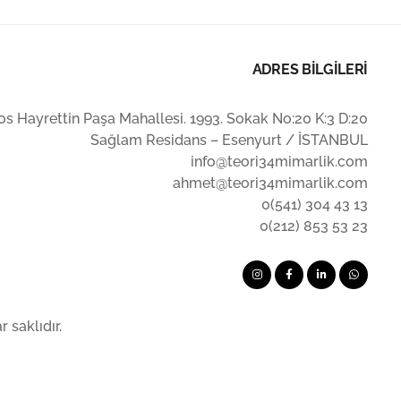
ADRES BİLGİLERİ
s Hayrettin Paşa Mahallesi. 1993. Sokak No:20 K:3 D:20
Sağlam Residans – Esenyurt / İSTANBUL
info@teori34mimarlik.com
ahmet@teori34mimarlik.com
0(541) 304 43 13
0(212) 853 53 23
 saklıdır.