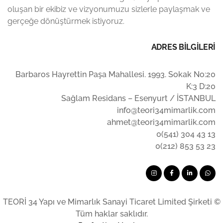
oluşan bir ekibiz ve vizyonumuzu sizlerle paylaşmak ve
gerçeğe dönüştürmek istiyoruz.
ADRES BİLGİLERİ
Barbaros Hayrettin Paşa Mahallesi. 1993. Sokak No:20
K:3 D:20
Sağlam Residans – Esenyurt / İSTANBUL
info@teori34mimarlik.com
ahmet@teori34mimarlik.com
0(541) 304 43 13
0(212) 853 53 23
TEORİ 34 Yapı ve Mimarlık Sanayi Ticaret Limited Şirketi ©
Tüm haklar saklıdır.