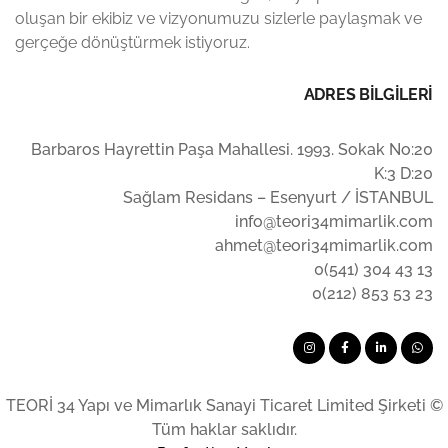
oluşan bir ekibiz ve vizyonumuzu sizlerle paylaşmak ve
gerçeğe dönüştürmek istiyoruz.
ADRES BİLGİLERİ
Barbaros Hayrettin Paşa Mahallesi. 1993. Sokak No:20
K:3 D:20
Sağlam Residans – Esenyurt / İSTANBUL
info@teori34mimarlik.com
ahmet@teori34mimarlik.com
0(541) 304 43 13
0(212) 853 53 23
TEORİ 34 Yapı ve Mimarlık Sanayi Ticaret Limited Şirketi ©
Tüm haklar saklıdır.